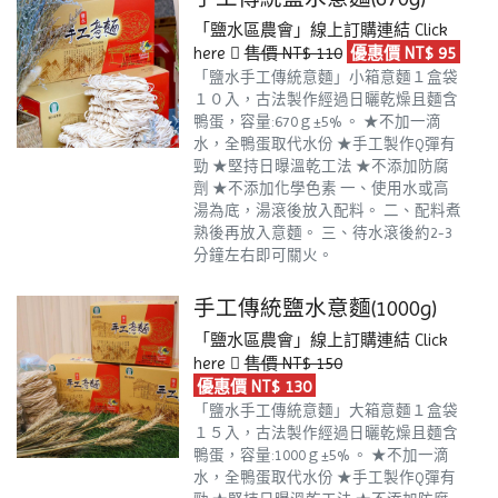
「鹽水區農會」線上訂購連結
Click
here
售價 NT$ 110
優惠價 NT$ 95
「鹽水手工傳統意麵」小箱意麵１盒袋
１０入，古法製作經過日曬乾燥且麵含
鴨蛋，容量:670ｇ±5% 。
★不加一滴
水，全鴨蛋取代水份
★手工製作Q彈有
勁
★堅持日曝溫乾工法
★不添加防腐
劑
★不添加化學色素
一、使用水或高
湯為底，湯滾後放入配料。
二、配料煮
熟後再放入意麵。
三、待水滾後約2-3
分鐘左右即可關火。
手工傳統鹽水意麵(1000g)
「鹽水區農會」線上訂購連結
Click
here
售價 NT$ 150
優惠價 NT$ 130
「鹽水手工傳統意麵」大箱意麵１盒袋
１５入，古法製作經過日曬乾燥且麵含
鴨蛋，容量:1000ｇ±5% 。
★不加一滴
水，全鴨蛋取代水份
★手工製作Q彈有