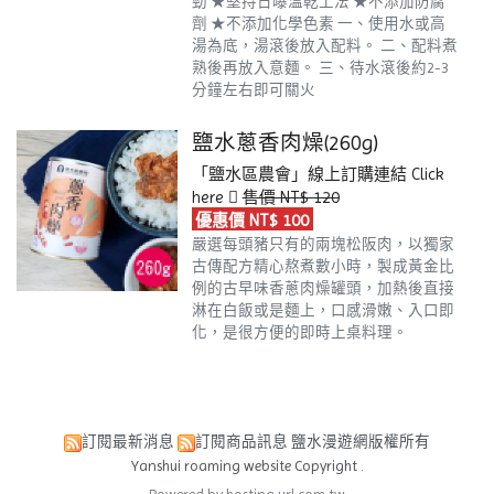
勁
★堅持日曝溫乾工法
★不添加防腐
劑
★不添加化學色素
一、使用水或高
湯為底，湯滾後放入配料。
二、配料煮
熟後再放入意麵。
三、待水滾後約2-3
分鐘左右即可關火
鹽水蔥香肉燥(260g)
「鹽水區農會」線上訂購連結
Click
here
售價 NT$ 120
優惠價 NT$ 100
嚴選每頭豬只有的兩塊松阪肉，以獨家
古傳配方精心熬煮數小時，製成黃金比
例的古早味香蔥肉燥罐頭，加熱後直接
淋在白飯或是麵上，口感滑嫩、入口即
化，是很方便的即時上桌料理。
訂閱最新消息
訂閱商品訊息
鹽水漫遊網版權所有
Yanshui roaming website Copyright .