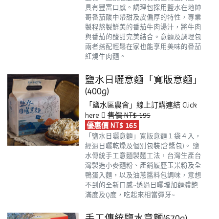
具有豐富口感。調理包採用鹽水在地帥
哥番茄酸中帶甜及皮偏厚的特性，專業
製程熬製鮮美的番茄牛肉湯汁，將牛肉
與番茄的酸甜完美結合。意麵及調理包
兩者搭配輕鬆在家也能享用美味的番茄
紅燒牛肉麵。
鹽水日曬意麵「寬版意麵」
(400g)
「鹽水區農會」線上訂購連結
Click
here
售價 NT$ 195
優惠價 NT$ 165
「鹽水日曬意麵」寬版意麵１袋４入，
經過日曬乾燥及個別包裝(含醬包)。
鹽
水傳統手工意麵製麵工法，台灣生產台
灣製造小麥麵粉、產銷履歷玉米粉及全
鴨蛋入麵，以及油蔥醬料包調味，意想
不到的全新口感~透過日曬增加麵體飽
滿度及Q度，吃起來相當彈牙~
手工傳統鹽水意麵(670g)