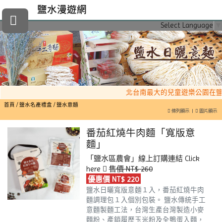
鹽水漫遊網
Select Language
▼
北台南最大的兒童遊樂公園在鹽
首頁
鹽水名產禮盒
鹽水意麵
條列顯示
|
圖片顯示
番茄紅燒牛肉麵「寬版意
麵」
「鹽水區農會」線上訂購連結
Click
here
售價 NT$ 260
優惠價 NT$ 220
鹽水日曬寬版意麵１入，番茄紅燒牛肉
麵調理包１入個別包裝。
鹽水傳統手工
意麵製麵工法，台灣生產台灣製造小麥
麵粉、產銷履歷玉米粉及全鴨蛋入麵，