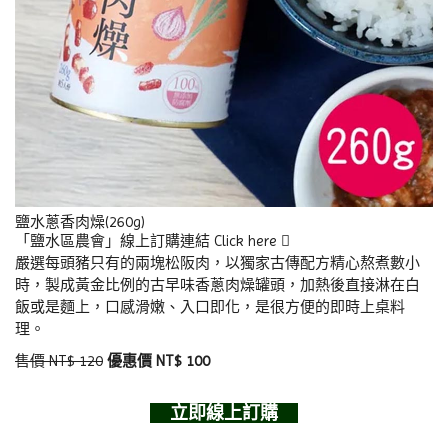
鹽水蔥香肉燥(260g)
「鹽水區農會」線上訂購連結
Click here
嚴選每頭豬只有的兩塊松阪肉，以獨家古傳配方精心熬煮數小
時，製成黃金比例的古早味香蔥肉燥罐頭，加熱後直接淋在白
飯或是麵上，口感滑嫩、入口即化，是很方便的即時上桌料
理。
售價 NT$ 120
優惠價 NT$ 100
立即線上訂購