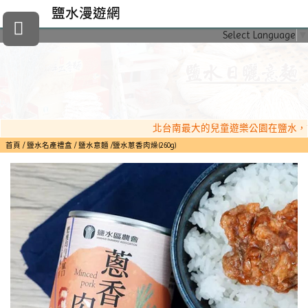
鹽水漫遊網
Select Language
▼
北台南最大的兒童遊樂公園在鹽水，設
首頁
鹽水名產禮盒
鹽水意麵
鹽水蔥香肉燥(260g)