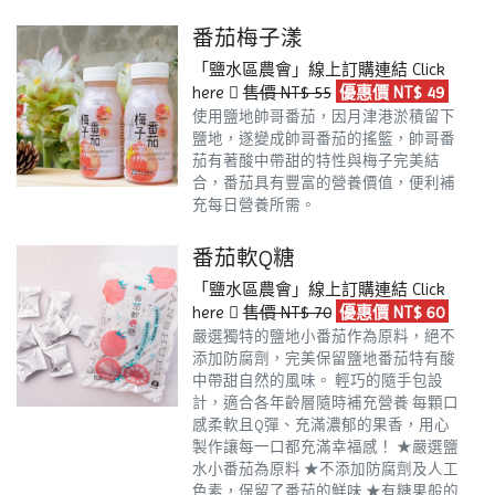
番茄梅子漾
「鹽水區農會」線上訂購連結
Click
here
售價 NT$ 55
優惠價 NT$ 49
使用鹽地帥哥番茄，因月津港淤積留下
鹽地，遂變成帥哥番茄的搖籃，帥哥番
茄有著酸中帶甜的特性與梅子完美結
合，番茄具有豐富的營養價值，便利補
充每日營養所需。
番茄軟Q糖
「鹽水區農會」線上訂購連結
Click
here
售價 NT$ 70
優惠價 NT$ 60
嚴選獨特的鹽地小番茄作為原料，絕不
添加防腐劑，完美保留鹽地番茄特有酸
中帶甜自然的風味。
輕巧的隨手包設
計，適合各年齡層隨時補充營養
每顆口
感柔軟且Q彈、充滿濃郁的果香，用心
製作讓每一口都充滿幸福感！
★嚴選鹽
水小番茄為原料
★不添加防腐劑及人工
色素，保留了番茄的鮮味
★有糖果般的