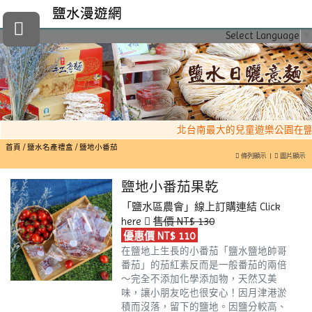
鹽水漫遊網
Select Language
▼
北台南最大的兒童遊樂公園在鹽
首頁
鹽水名產禮盒
鹽地小番茄
條列顯示
|
圖片顯示
鹽地小番茄果乾
「鹽水區農會」線上訂購連結
Click
here
售價 NT$ 130
優惠價 NT$ 110
在鹽地上生長的小番茄「鹽水鹽地帥哥
番茄」的茄紅素反而是一般番茄的兩倍
～完全不添加化學添加物，天然又美
味，讓小朋友吃也很安心！因月津港淤
積而沒落，留下的鹽地。因鹽分較高、