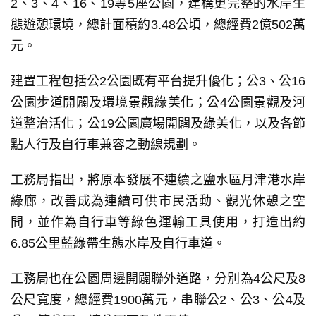
2、3、4、16、19等5座公園，建構更完整的水岸生
態遊憩環境，總計面積約3.48公頃，總經費2億502萬
元。
建置工程包括公2公園既有平台提升優化；公3、公16
公園步道開闢及環境景觀綠美化；公4公園景觀及河
道整治活化；公19公園廣場開闢及綠美化，以及各節
點人行及自行車兼容之動線規劃。
工務局指出，將原本發展不連續之鹽水區月津港水岸
綠廊，改善成為連續可供市民活動、觀光休憩之空
間，並作為自行車等綠色運輸工具使用，打造出約
6.85公里藍綠帶生態水岸及自行車道。
工務局也在公園周邊開闢聯外道路，分別為4公尺及8
公尺寬度，總經費1900萬元，串聯公2、公3、公4及