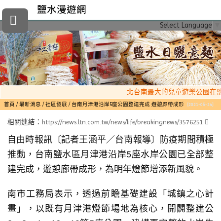
鹽水漫遊網
Select Language
▼
北台南最大的兒童遊樂公園在鹽
首頁
最新消息
社區發展
台南月津港沿岸5座公園整建完成 遊憩廊帶成形
[2021-06-24]
相關連結：
https://news.ltn.com.tw/news/life/breakingnews/3576251
自由時報訊
〔記者王涵平／台南報導〕防疫期間積極
推動，台南鹽水區月津港沿岸5座水岸公園已全部整
建完成，遊憩廊帶成形，為明年燈節增添新風貌。
南市工務局表示，透過前瞻基礎建設「城鎮之心計
畫」，以既有月津港燈節場地為核心，開闢整建公