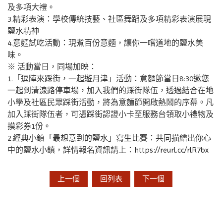
及多項大禮。
3.精彩表演：學校傳統技藝、社區舞蹈及多項精彩表演展現
鹽水精神
4.意麵試吃活動：現煮百份意麵，讓你一嚐道地的鹽水美
味。
※ 活動當日，同場加映：
1.「逗陣來踩街，一起遊月津」活動：意麵節當日8:30邀您
一起到清湶路停車場，加入我們的踩街隊伍，透過結合在地
小學及社區民眾踩街活動，將為意麵節開啟熱鬧的序幕。凡
加入踩街隊伍者，可憑踩街認證小卡至服務台領取小禮物及
摸彩券1份。
2.經典小鎮「最想意到的鹽水」寫生比賽：共同描繪出你心
中的鹽水小鎮，詳情報名資訊請上：
https://reurl.cc/rlR7bx
上一個
回列表
下一個