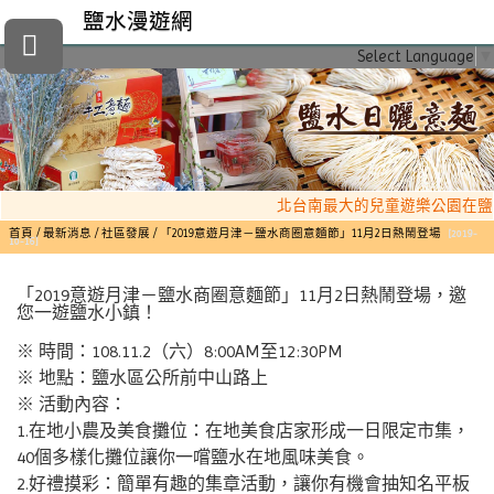
鹽水漫遊網
Select Language
▼
北台南最大的兒童遊樂公園在鹽
首頁
最新消息
社區發展
「2019意遊月津－鹽水商圈意麵節」11月2日熱鬧登場
[2019-
10-16]
「2019意遊月津－鹽水商圈意麵節」11月2日熱鬧登場，邀
您一遊鹽水小鎮！
※ 時間：108.11.2（六）8:00AM至12:30PM
※ 地點：鹽水區公所前中山路上
※ 活動內容：
1.在地小農及美食攤位：在地美食店家形成一日限定市集，
40個多樣化攤位讓你一嚐鹽水在地風味美食。
2.好禮摸彩：簡單有趣的集章活動，讓你有機會抽知名平板