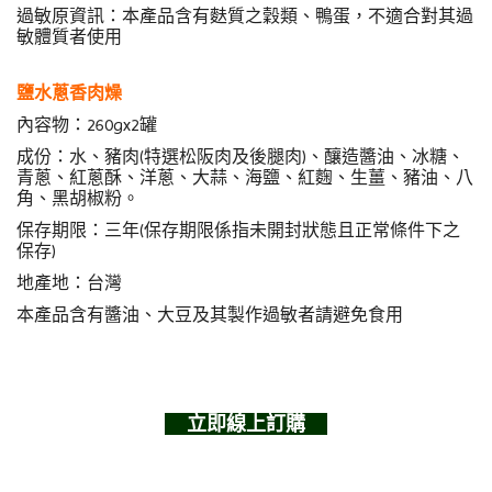
過敏原資訊：本產品含有麩質之穀類、鴨蛋，不適合對其過
敏體質者使用
鹽水蔥香肉燥
內容物：260gx2罐
成份：水、豬肉(特選松阪肉及後腿肉)、釀造醬油、冰糖、
青蔥、紅蔥酥、洋蔥、大蒜、海鹽、紅麴、生薑、豬油、八
角、黑胡椒粉。
保存期限：三年(保存期限係指未開封狀態且正常條件下之
保存)
地產地：台灣
本產品含有醬油、大豆及其製作過敏者請避免食用
    立即線上訂購    