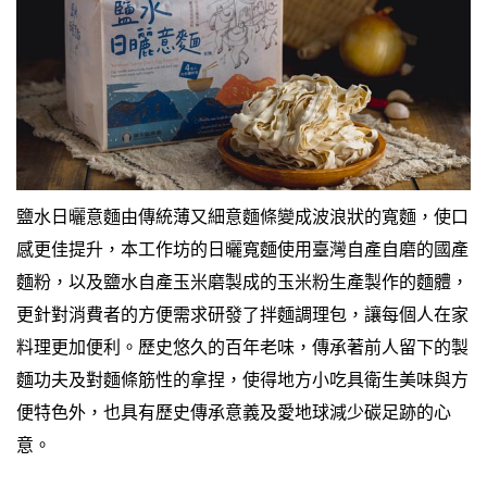
鹽水日曬意麵由傳統薄又細意麵條變成波浪狀的寬麵，使口
感更佳提升，本工作坊的日曬寬麵使用臺灣自產自磨的國產
麵粉，以及鹽水自產玉米磨製成的玉米粉生產製作的麵體，
更針對消費者的方便需求研發了拌麵調理包，讓每個人在家
料理更加便利。歷史悠久的百年老味，傳承著前人留下的製
麵功夫及對麵條筋性的拿捏，使得地方小吃具衛生美味與方
便特色外，也具有歷史傳承意義及愛地球減少碳足跡的心
意。