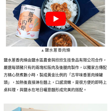
▲鹽水蔥香肉燥
鹽水蔥香肉燥由鹽水區農會與欣欣生技食品有限公司合作，
嚴選每頭豬只有的兩塊松阪肉及後腿肉製作，以獨家古傳配
方精心熬煮數小時，製成黃金比例的
「古早味香蔥肉燥罐
頭」
，加熱後直接淋在麵上，口感滑嫩，是很方便的即時上
桌料理
，與鹽水在地日曬意麵形成完美的搭配。