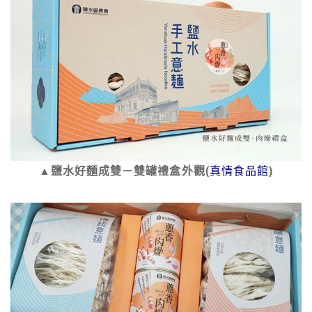
▲鹽水好麵成雙－雙罐禮盒外觀(
真情食品館
)