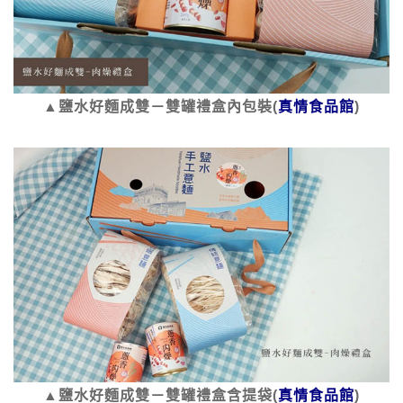
▲鹽水好麵成雙－雙罐禮盒內包裝(
真情食品館
)
▲鹽水好麵成雙－雙罐禮盒含提袋(
真情食品館
)