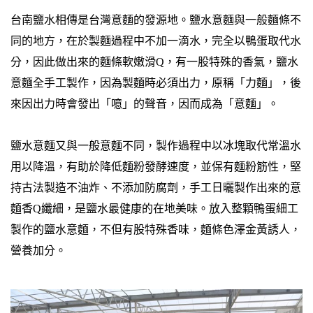
台南鹽水相傳是台灣意麵的發源地。鹽水意麵與一般麵條不
同的地方，在於製麵過程中不加一滴水，完全以鴨蛋取代水
分，因此做出來的麵條軟嫩滑Q，有一股特殊的香氣，鹽水
意麵全手工製作，因為製麵時必須出力，原稱「力麵」，後
來因出力時會發出「噫」的聲音，因而成為「意麵」。
鹽水意麵又與一般意麵不同，製作過程中以冰塊取代常溫水
用以降溫，有助於降低麵粉發酵速度，並保有麵粉筋性，堅
持古法製造不油炸、不添加防腐劑，手工日曬製作出來的意
麵香Q纖細，是鹽水最健康的在地美味。放入整顆鴨蛋細工
製作的鹽水意麵，不但有股特殊香味，麵條色澤金黃誘人，
營養加分。