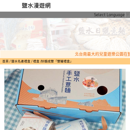
鹽水漫遊網
Select Language
▼
北台南最大的兒童遊樂公園在鹽水
首頁
鹽水名產禮盒
禮盒
好麵成雙「雙罐禮盒」