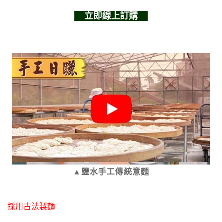
    立即線上訂購    
▲鹽水手工傳統意麵
採用古法製麵