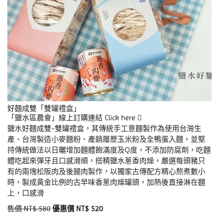
好麵成雙「雙罐禮盒」
「鹽水區農會」線上訂購連結
Click here
鹽水好麵成雙-雙罐禮盒，其傳統手工意麵製作為使用台灣生
產、台灣製造小麥麵粉、產銷履歷玉米粉及全鴨蛋入麵，並堅
持傳統做法以日曬增加麵體飽滿度及Q度，不添加防腐劑，吃麵
體吃起來彈牙且口感滑順，搭精鹽水蔥香肉燥，嚴選每頭豬只
有的兩塊松阪肉及後腿肉製作，以獨家古傳配方精心熬煮數小
時，製成黃金比例的古早味香蔥肉燥罐頭，加熱後直接淋在麵
上，口感滑
售價 NT$ 580
優惠價 NT$ 520