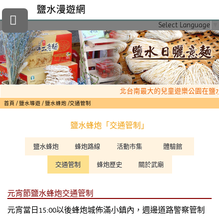
鹽水漫遊網
Select Language
▼
北台南最大的兒童遊樂公園在鹽水
首頁
鹽水導遊
鹽水蜂炮
交通管制
鹽水蜂炮「交通管制」
鹽水蜂炮
蜂炮路線
活動市集
體驗館
交通管制
蜂炮歷史
關於武廟
元宵節鹽水蜂炮交通管制
元宵當日15:00以後蜂炮城佈滿小鎮內，週邊道路警察管制