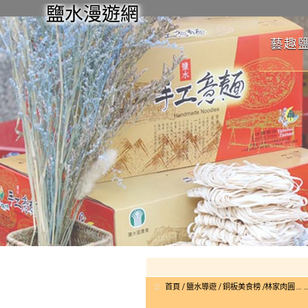
鹽水漫遊網
藝趣
首頁
鹽水導遊
銅板美食榜
林家肉圓﹍﹍﹍﹍