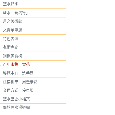
鹽水蜂炮
鹽水「賽鴿笭」
月之美術館
文青單車遊
特色古蹟
老街寺廟
銅板美食榜
百年市集｜賞花
導覽中心｜洗手間
住宿租車｜周邊景點
交通方式｜停車場
鹽水歷史小檔案
關於鹽水漫遊網