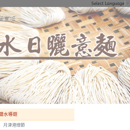
Select Language
▼
留言板
超高溜滑梯）、月之森林擺盪區和月之丘自然探險區，歡迎帶孩子一同遊樂
鹽水導遊
月津港燈節