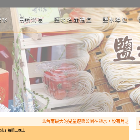
鹽水
最新消息
鹽水名產禮盒
鹽水導遊
北台南最大的兒童遊樂公園在鹽水，設有月之高塔（三座
夜市」每週三晚上