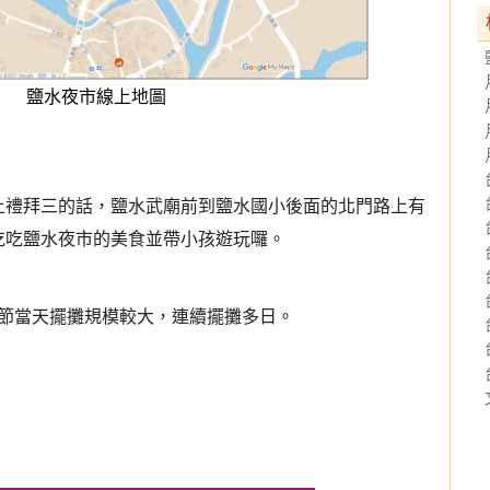
鹽水夜市線上地圖
上禮拜三的話
，
鹽水武廟前到鹽水國小後面的北門路上有
吃吃鹽水夜市的美食並帶小孩遊玩囉。
節當天擺攤規模較大，連續擺攤多日。