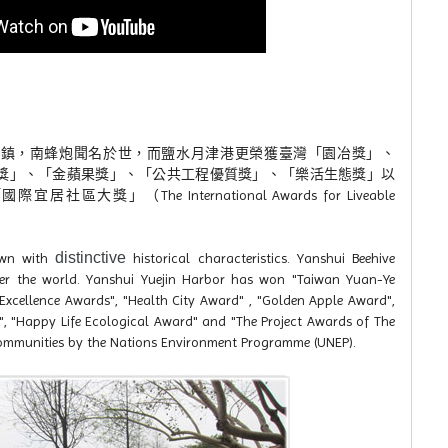
小鎮，南蜂炮聞名於世，而鹽水月津港更榮獲臺灣「園冶獎」、
獎」、「金蘋果獎」、「公共工程優質獎」、「樂活生態獎」以
獎」（The International Awards for Liveable
distinctive
town with
historical characteristics. Yanshui Beehive
over the world. Yanshui Yuejin Harbor has won "Taiwan Yuan-Ye
 Excellence Awards", "Health City Award" , "Golden Apple Award",
", "Happy Life Ecological Award" and "The Project Awards of The
Communities by the Nations Environment Programme (UNEP).