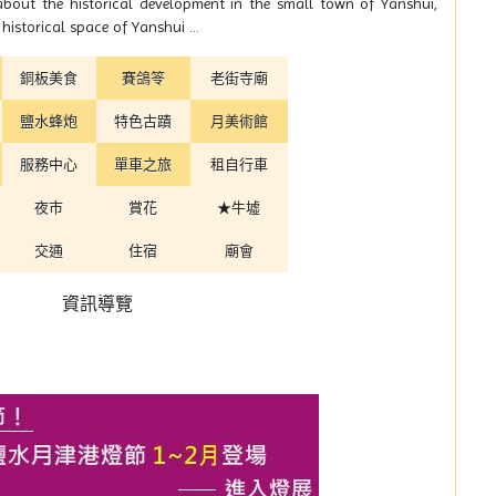
about the historical development in the small town of Yanshui,
istorical space of Yanshui ...
銅板美食
賽鴿笭
老街寺廟
鹽水蜂炮
特色古蹟
月美術館
服務中心
單車之旅
租自行車
夜市
賞花
★牛墟
交通
住宿
廟會
資訊導覽