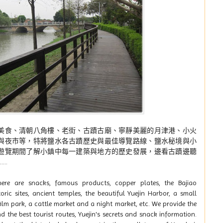
美食、清朝八角樓、老街、古蹟古廟、寧靜美麗的月津港、小火
與夜市等，特將鹽水各古蹟歷史與最佳導覽路線、鹽水秘境與小
遊覽期間了解小鎮中每一建築與地方的歷史發展，邊看古蹟邊聽
..
ere are snacks, famous products, copper plates, the Bajiao
toric sites, ancient temples, the beautiful Yuejin Harbor, a small
film park, a cattle market and a night market, etc. We provide the
nd the best tourist routes, Yuejin's secrets and snack information.