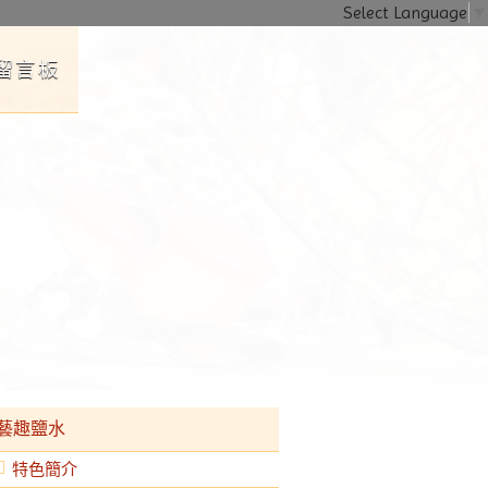
Select Language
▼
留言板
探險區，歡迎帶孩子一同遊樂。YouBike鹽水六站租借點已啟用，遊
藝趣鹽水
特色簡介