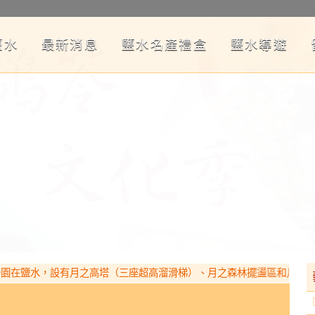
鹽水
最新消息
鹽水名產禮盒
鹽水導遊
鹽水，設有月之高塔（三座超高溜滑梯）、月之森林擺盪區和月之丘自然